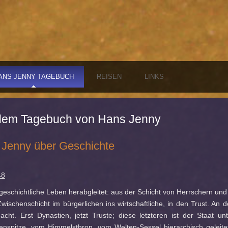
ANS JENNY TAGEBUCH
REISEN
LINKS
dem Tagebuch von Hans Jenny
Jenny über Geschichte
48
geschichtliche Leben herabgleitet: aus der Schicht von Herrschern und
wischenschicht im bürgerlichen ins wirtschaftliche, in den Trust. An 
acht. Erst Dynastien, jetzt Truste; diese letzteren ist der Staat u
nspitze, vom Himmelsthron, vom Welten-Sessel hierarchisch geleitet