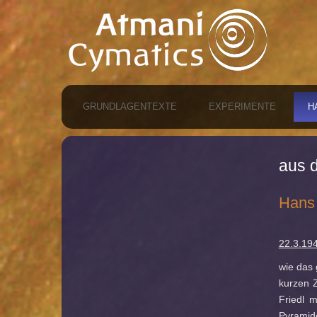
GRUNDLAGENTEXTE
EXPERIMENTE
H
aus 
Hans 
22.3.19
wie das 
kurzen Z
Friedl m
Pyramide