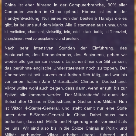
China ist eher führend in der Computerbranche, 90% aller
Computer werden in China gebaut. Ebenso ist es in der
Handyentwicklung. Nur eines von den besten 6 Handys die es
gibt, ist bei uns auf dem Markt. Alle 6 stammen aus
China. China
ist weltoffen, charmant, vielseitig, fein, edel, stark, farbig, differenziert,
diszipliniert, weit vorausplanend und greifend.
Nach sehr intensiven Stunden der Einführung, des
Austausches, des Kennenlernens, des Besinnens, gehen wir
wieder alle gemeinsam essen. Es scheint hier der Stil zu sein,
das berühmte englische Understatement noch zu toppen. Der
Übersetzer ist seit kurzem erst freiberuflich tätig, und war bis
vor einem halben Jahr Militärattaché Chinas in Deutschland.
Viktor wollte wohl auch zeigen, dass dann, wenn er ruft, bis zur
Spitze, alle kommen werden. Der Militärattaché ist quasi der
Botschafter Chinas in Deutschland in Sachen des Militärs. Nun
ist Viktor 4-Sterne-General, und steht damit nur eine Stufe
unter dem 5-Sterne-General in China. Dabei muss man
bedenken, dass sich Militär und Regierung mehr vermischt als
bei uns. Wir sind also bis in die Spitze Chinas in Politik und
Militär verbunden. Viktor arbeitet überall führend und