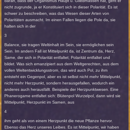
daran, dass der Organismus Haupt u. Gliedmassen hat, geht er
nicht zugrunde, ja er Konstituiert sich in dieser Polarität. Es ist
schwer zu beschreiben, was das Wesen dieser Arten von
Polaritäten ausmacht. Im einen Fallen liegen die Pole da, sie
halten sich in der
3
Balance, sie tragen Weltinhalt im Sein, sie ermöglichen sein
Sein. Im andern Fall ist Mittelpunkt da, ist Zentrum da, Herz,
Same, der sich in Polarität entfaltet; Polarität entfaltet und
bildet. Was sich emanzipiert aus dem Weltgerechten, aus dem
vollen Weltentwicklungsstrom, das wird auch Pol, zu ihm
entsteht ein Gegenpol, aber es ist selbst nicht mehr Mittelpunkt,
nicht mehr Herzpunkt, sondern herausgefallen, wodurch ein
anderes auch herausfällt. Beispiele der Herzpunktwesen. Eine
Phanerogame entfaltet sich: Blütenpol Wurzelpol, dann wird sie
Mittelpunkt, Herzpunkt im Samen, aus
4
ihm geht als von einem Herzpunkt die neue Pflanze hervor.
Ebenso das Herz unseres Leibes. Es ist Mittelpunkt, wir haben