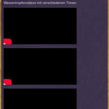
Wassertropfenvideos mit verschiedenen Tönen